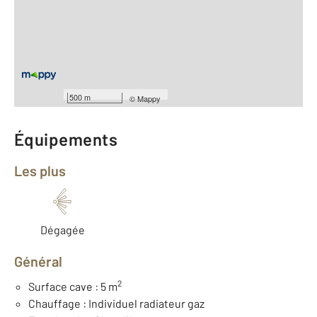
2
Surface habitable : 60 m
Type d'appartement : T2
ème
Étage : 3
Nombre de pièces : 2
[Voir le détail]
Type de construction : Traditionnelle
Année construction : 1978
500 m
©
Mappy
Équipements
Les plus
Dégagée
Général
2
Surface cave : 5 m
Chauffage : Individuel radiateur gaz