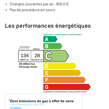
Charges courantes par an : 800,0 €
Pas de procédure en cours
Les performances énergétiques
logement extrêmement performant
consommation
(énergie primaire)
émissions
134
28
2
2
kg CO
/m
.an
kWh/m
.an
2
28 kWh/m²/an
d'énergie finale
logement extrêmement peu performant
Dont émissions de gaz à effet de serre
*
peu d'émissions de CO2