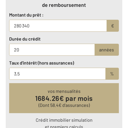
de remboursement
Montant du prêt :
€
Durée du crédit
années
Taux d'intérêt (hors assurances)
%
vos mensualités
1684.26
€ par mois
(Dont
58.4
€ d’assurances)
Crédit immobilier simulation
et premiers calculs