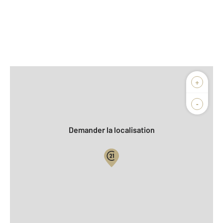
Afficher sur la carte :
+
Agence
Biens vendus
-
Demander la localisation
Vue globale
2
Surface totale : 114 m
2
Surface habitable : 114 m
Nombre de pièces : 7
[Voir le détail]