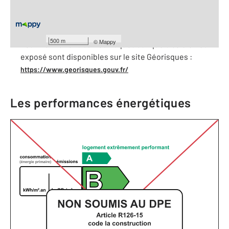
À savoir
500 m
©
Mappy
Les informations sur les risques auxquels ce bien est
exposé sont disponibles sur le site Géorisques :
https://www.georisques.gouv.fr/
Les performances énergétiques