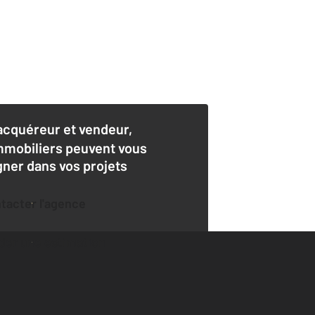
acquéreur et vendeur,
mmobiliers peuvent vous
er dans vos projets
ntacter l'agence
der une estimation