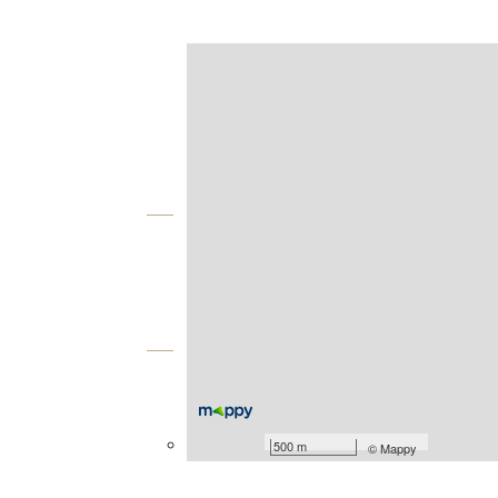
Afficher sur la carte :
Agence
Vue globale
2
Surface totale : 1094 m
Équipements
Général
Façade : 20,39 m
500 m
©
Mappy