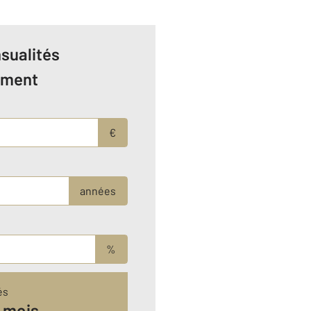
sualités
ement
€
années
%
és
 mois