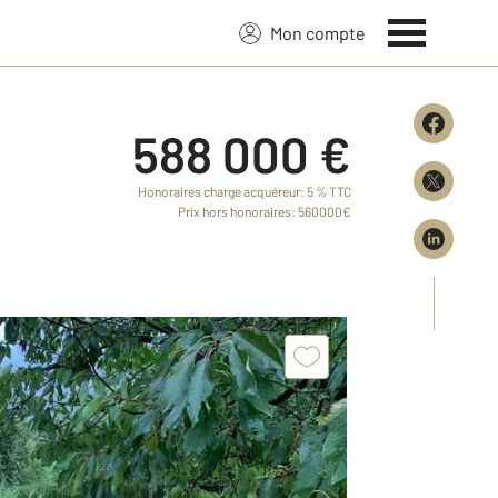
Mon compte
588 000 €
Honoraires charge acquéreur: 5 % TTC
Prix hors honoraires: 560000€