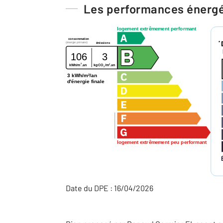
Les performances énerg
logement extrêmement performant
consommation
*
(énergie primaire)
émissions
106
3
2
2
kWh/m
.an
kg CO
/m
.an
2
3 kWh/m²/an
d'énergie finale
logement extrêmement peu performant
Date du DPE : 16/04/2026