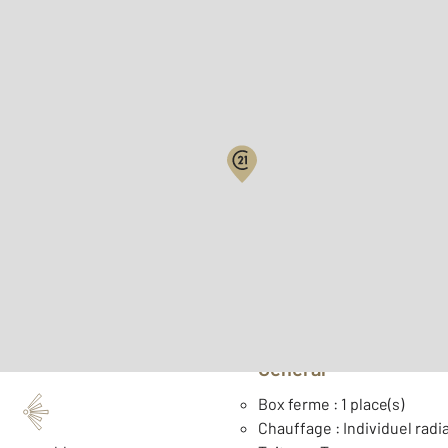
Surface habitable : 78,2 m
Nombre de pièces : 4
[Voi
Année construction : 201
Général
Box ferme : 1 place(s)
Chauffage : Individuel radia