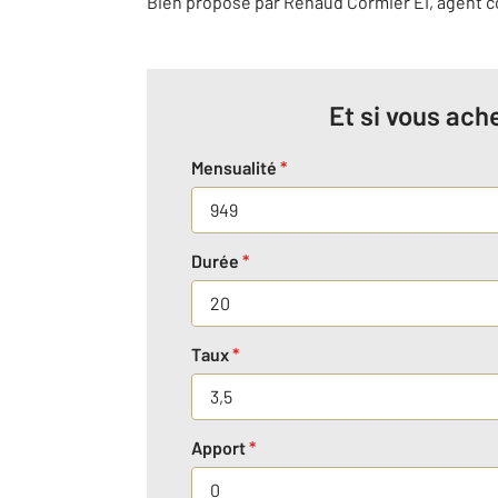
Bien proposé par
Renaud
Cormier
EI
, agent 
Et si vous ache
Mensualité
*
Durée
*
Taux
*
Apport
*