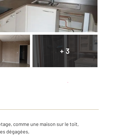
+ 3
Planifier une visite
et déposer un dossier
étage, comme une maison sur le toit,
vues dégagées,