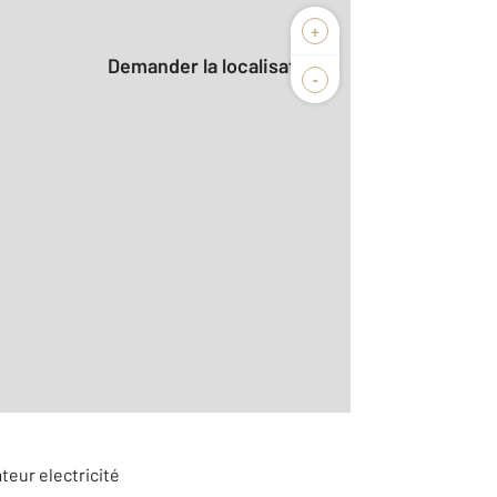
+
Demander la localisation
-
2
r le détail]
1
teur electricité