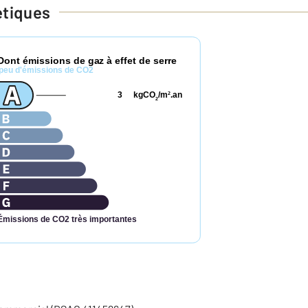
étiques
Dont émissions de gaz à effet de serre
peu d'émissions de CO2
3
kgCO
/m
.an
2
2
Émissions de CO2 très importantes