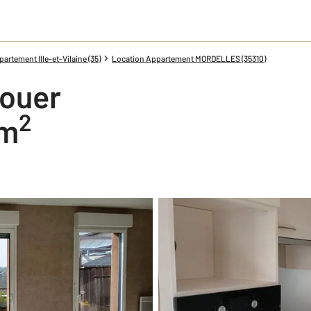
artement Ille-et-Vilaine (35)
Location Appartement MORDELLES (35310)
louer
2
 m