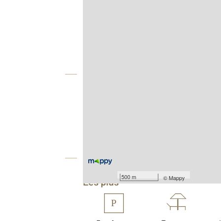
Afficher sur la carte :
Agence
Vue globale
2
Surface totale : 78 m
ème
Étage : 3
Type de construction : Traditionnelle
Équipements
500 m
©
Mappy
Les plus
P