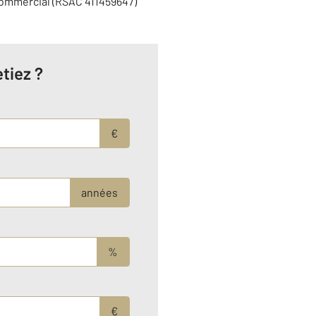
commercial (RSAC 411459647)
tiez ?
€
années
%
€