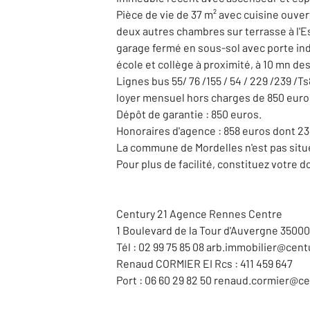
Pièce de vie de 37 m² avec cuisine ouv
deux autres chambres sur terrasse à l'Es
garage fermé en sous-sol avec porte ind
école et collège à proximité, à 10 mn d
Lignes bus 55/ 76 /155 / 54 / 229 /239 /T
loyer mensuel hors charges de 850 euro
Dépôt de garantie : 850 euros.
Honoraires d'agence : 858 euros dont 234 
La commune de Mordelles n'est pas sit
Pour plus de facilité, constituez votre 
Century 21 Agence Rennes Centre
1 Boulevard de la Tour d'Auvergne 350
Tél : 02 99 75 85 08 arb.immobilier@cent
Renaud CORMIER EI Rcs : 411 459 647
Port : 06 60 29 82 50 renaud.cormier@ce