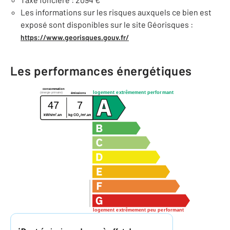
Les informations sur les risques auxquels ce bien est
exposé sont disponibles sur le site Géorisques :
https://www.georisques.gouv.fr/
Les performances énergétiques
consommation
logement extrêmement performant
(énergie primaire)
émissions
47
7
2
2
kWh/m
.an
kg CO
/m
.an
2
logement extrêmement peu performant
*