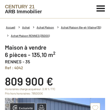
CENTURY 21
ARB Immobilier
Accueil
Achat
Achat Maison
Achat Maison Ille-et-Vilaine (35)
Achat Maison RENNES (35000)
Maison à vendre
2
6 pièces - 135,10 m
RENNES - 35
Ref : 4042
809 900 €
Honoraires charge acquéreur: 3,18 % TTC
Prix hors honoraires: 785000€
Exclusivité