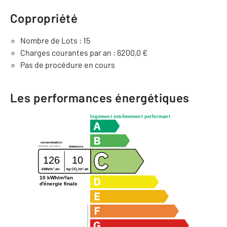
Copropriété
Nombre de Lots : 15
Charges courantes par an : 6200,0 €
Pas de procédure en cours
Les performances énergétiques
logement extrêmement performant
consommation
(énergie primaire)
émissions
126
10
2
2
kg CO
/m
.an
kWh/m
.an
2
10 kWh/m²/an
d'énergie finale