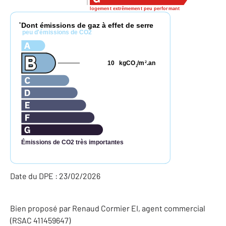
logement extrêmement peu performant
Dont émissions de gaz à effet de serre
*
peu d'émissions de CO2
10
kgCO
/m
.an
2
2
Émissions de CO2 très importantes
Date du DPE : 23/02/2026
Bien proposé par
Renaud
Cormier
EI
, agent commercial
(RSAC 411459647)